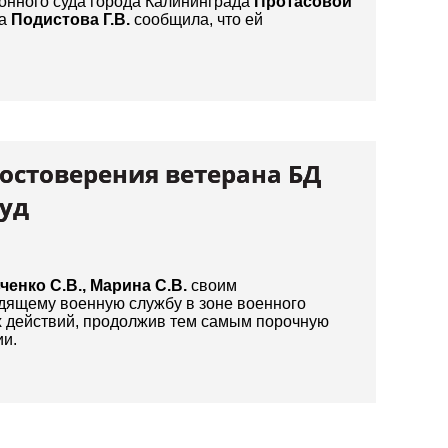
онного суда города Калининграда
Протасовой
да
Подистова Г.В.
сообщила, что ей
остоверения ветерана БД
суд
ченко С.В., Марина С.В.
своим
дящему военную службу в зоне военного
х действий, продолжив тем самым порочную
ии.