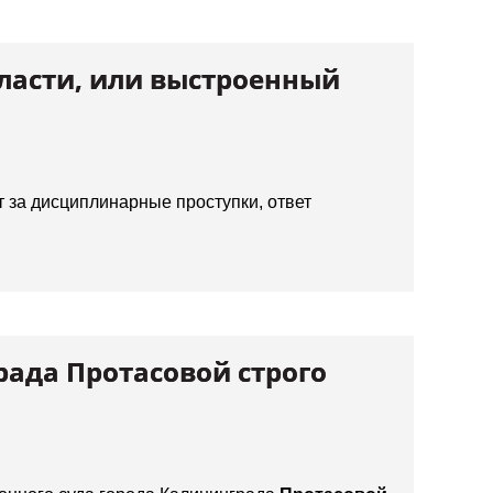
ласти, или выстроенный
т за дисциплинарные проступки, ответ
рада Протасовой строго