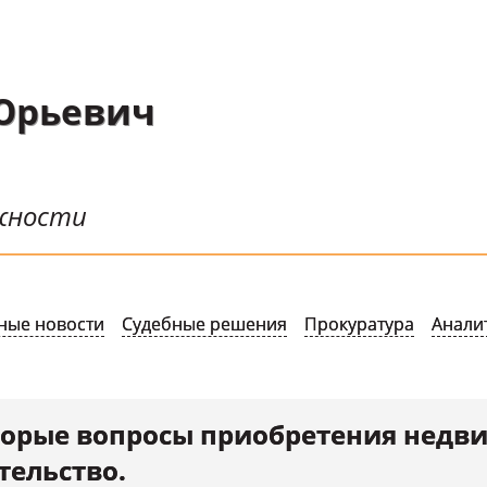
Юрьевич
ожности
ные новости
Судебные решения
Прокуратура
Анали
орые вопросы приобретения недв
тельство.