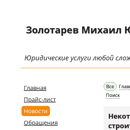
Главная
Золотарев Михаил 
Прайс-лист
Новости
Юридические услуги любой сл
Обращения
Судебная практика
Научные публикации
Все
Глав
Главная
Контактная
Поиск
Прайс-лист
информация
Новости
Судебные решения
Некот
Обращения
СМИ о нас
строи