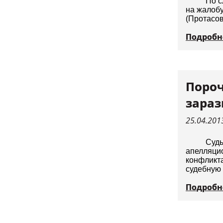
По с
на жалобу
(Протасов
Подробн
Пороч
зараз
25.04.201
Судь
апелляцио
конфликт
судебную 
Подробн