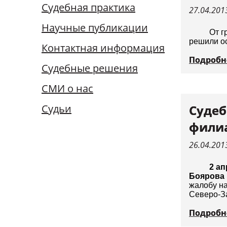
Судебная практика
Судьи
27.04.201
Научные публикации
От г
решили о
Контактная информация
Подробн
Судебные решения
СМИ о нас
Судьи
Судеб
филиа
26.04.201
2 ап
Боярова И
жалобу н
Северо-За
Подробн