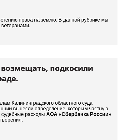
ретению права на землю. В данной рубрике мы
 ветеранами.
 возмещать, подкосили
раде.
елам Калининградского областного суда
анции вынесли определение, которым частную
ь судебные расходы
АОА «Сбербанка России»
творения.