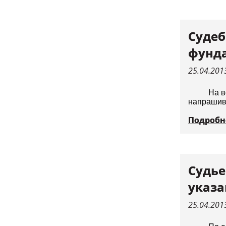
Судеб
фунда
25.04.201
На в
напрашива
Подробн
Судье
указа
25.04.201