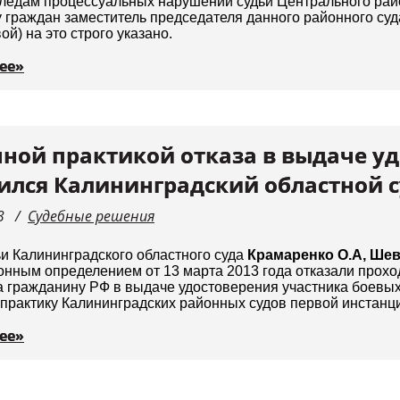
ледам процессуальных нарушений судьи Центрального рай
 граждан заместитель председателя данного районного су
ой) на это строго указано.
ее»
ной практикой отказа в выдаче уд
ился Калининградский областной 
3
Судебные решения
и Калининградского областного суда
Крамаренко О.А, Шев
нным определением от 13 марта 2013 года отказали прохо
а гражданину РФ в выдаче удостоверения участника боевы
практику Калининградских районных судов первой инстанц
ее»