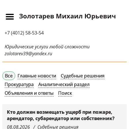
Золотарев Михаил Юрьевич
Главная
+7 (4012) 58-53-54
Прайс-лист
Новости
Юридические услуги любой сложности
zolotarev39@yandex.ru
Обращения
Судебная практика
Все
Главные новости
Судебные решения
Научные публикации
Прокуратура
Аналитический раздел
Контактная
Объявления и ответы
Поиск
информация
Судебные решения
Кто должен возмещать ущерб при пожаре,
арендатор, субарендатор или собственник?
СМИ о нас
08.08.2026
Судебные решения