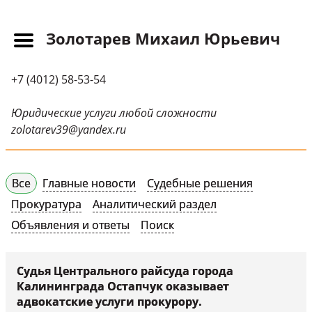
Золотарев Михаил Юрьевич
Главная
+7 (4012) 58-53-54
Прайс-лист
Новости
Юридические услуги любой сложности
zolotarev39@yandex.ru
Обращения
Судебная практика
Все
Главные новости
Судебные решения
Научные публикации
Прокуратура
Аналитический раздел
Контактная
Объявления и ответы
Поиск
информация
Судебные решения
Судья Центрального райсуда города
Калининграда Остапчук оказывает
СМИ о нас
адвокатские услуги прокурору.