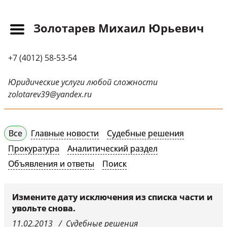
Золотарев Михаил Юрьевич
Главная
+7 (4012) 58-53-54
Прайс-лист
Новости
Юридические услуги любой сложности
zolotarev39@yandex.ru
Обращения
Судебная практика
Все
Главные новости
Судебные решения
Научные публикации
Прокуратура
Аналитический раздел
Контактная
Объявления и ответы
Поиск
информация
Судебные решения
Измените дату исключения из списка части и
увольте снова.
СМИ о нас
11.02.2013
Судебные решения