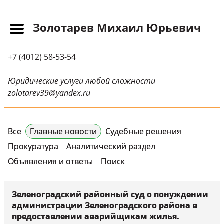
Золотарев Михаил Юрьевич
Главная
+7 (4012) 58-53-54
Прайс-лист
Новости
Юридические услуги любой сложности
zolotarev39@yandex.ru
Обращения
Судебная практика
Все
Главные новости
Судебные решения
Научные публикации
Прокуратура
Аналитический раздел
Контактная
Объявления и ответы
Поиск
информация
Судебные решения
Зеленоградский районный суд о понуждении
администрации Зеленоградского района в
СМИ о нас
предоставлении аварийщикам жилья.