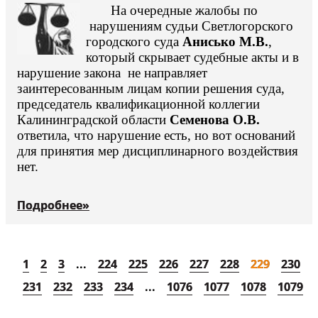
На очередные жалобы по
нарушениям судьи Светлогорского
городского суда
Анисько М.В.
,
который скрывает судебные акты и в
нарушение закона не направляет
заинтересованным лицам копии решения суда,
председатель квалификационной коллегии
Калининградской области
Семенова О.В.
ответила, что нарушение есть, но вот оснований
для принятия мер дисциплинарного воздействия
нет.
Подробнее»
1
2
3
...
224
225
226
227
228
229
230
231
232
233
234
...
1076
1077
1078
1079