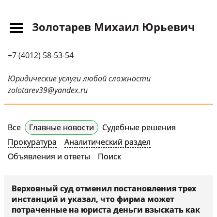
Золотарев Михаил Юрьевич
Главная
+7 (4012) 58-53-54
Прайс-лист
Новости
Юридические услуги любой сложности
zolotarev39@yandex.ru
Обращения
Судебная практика
Все
Главные новости
Судебные решения
Научные публикации
Прокуратура
Аналитический раздел
Контактная
Объявления и ответы
Поиск
информация
Судебные решения
Верховный суд отменил постановления трех
инстанций и указал, что фирма может
СМИ о нас
потраченные на юриста деньги взыскать как