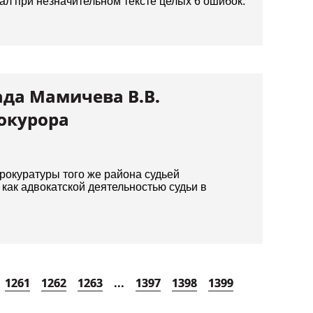
жал при незначительном тексте целых 6 ошибок.
ада Мамичева В.В.
рокурора
рокуратуры того же района судьей
как адвокатской деятельностью судьи в
1261
1262
1263
...
1397
1398
1399