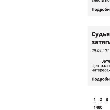
внести по
Подробн
Судья
затяг
29.09.201
Затя
Центральн
интересах
Подробн
1
2
3
1400