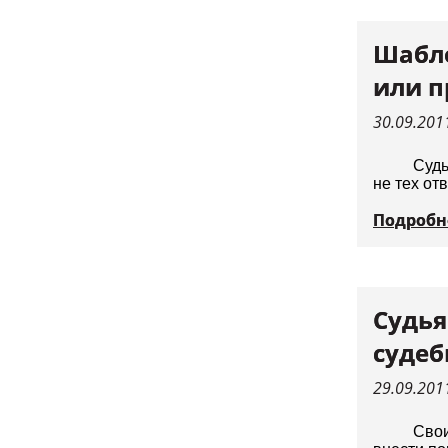
Шабло
или п
30.09.201
Судь
не тех от
Подробн
Судья
судеб
29.09.201
Сво