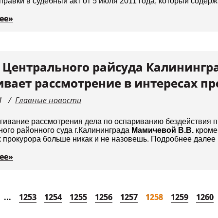
правки в судебный акт от 5 июля 2011 года, который содер
ее»
 Центрального райсуда Калинингр
ивает рассмотрение в интересах п
1
Главные новости
гивание рассмотрения дела по оспариванию бездействия п
ого районного суда г.Калининграда
Мамичевой В.В.
кроме 
 прокурора больше никак и не назовешь. Подробнее далее
ее»
...
1253
1254
1255
1256
1257
1258
1259
1260