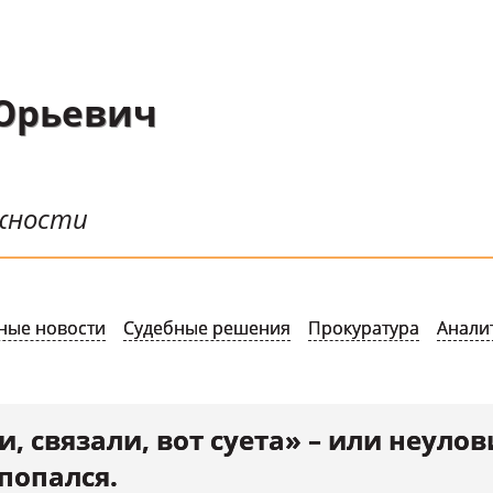
Юрьевич
ожности
ные новости
Судебные решения
Прокуратура
Анали
и, связали, вот суета» – или неул
попался.