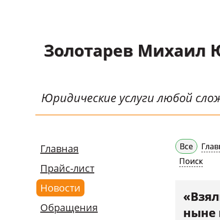
Главная
Золотарев Михаил 
Прайс-лист
Новости
Юридические услуги любой сл
Обращения
Судебная практика
Научные публикации
Все
Глав
Главная
Контактная
Поиск
Прайс-лист
информация
Новости
Судебные решения
«Взял
Обращения
СМИ о нас
ныне 