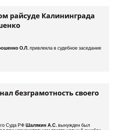
ом райсуде Калининграда
шенко
ошенко О.Л.
привлекла в судебное заседание
нал безграмотность своего
ого Суда РФ
Шалякин А.С.
вынужден был