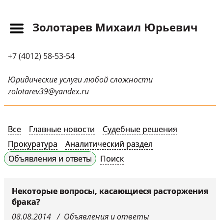
Золотарев Михаил Юрьевич
Главная
+7 (4012) 58-53-54
Прайс-лист
Новости
Юридические услуги любой сложности
zolotarev39@yandex.ru
Обращения
Судебная практика
Все
Главные новости
Судебные решения
Научные публикации
Прокуратура
Аналитический раздел
Контактная
Объявления и ответы
Поиск
информация
Судебные решения
Некоторые вопросы, касающиеся расторжения
брака?
СМИ о нас
08.08.2014
Объявления и ответы