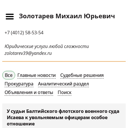
Золотарев Михаил Юрьевич
Главная
+7 (4012) 58-53-54
Прайс-лист
Новости
Юридические услуги любой сложности
zolotarev39@yandex.ru
Обращения
Судебная практика
Все
Главные новости
Судебные решения
Научные публикации
Прокуратура
Аналитический раздел
Контактная
Объявления и ответы
Поиск
информация
Судебные решения
У судьи Балтийского флотского военного суда
Исаева к увольняемым офицерам особое
СМИ о нас
отношение