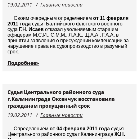
19.02.2011
Главные новости
Судьи
Своим очередным определением
от 11 февраля
2011 года
судья Балтийского флотского военного
суда
Г.Н. Исаев
отказал увольняемым старшим
офицерам М.С.И., С.М.М., Л.А.К., Щ.А.А., Г.А.А. в
принятии заявления о присуждении компенсации за
нарушение права на судопроизводство в разумный
срок.
Подробнее»
Судья Центрального районного суда
г.Калининграда Оксенчук восстановила
гражданам пропущенный срок
19.02.2011
Главные новости
Определением
от 04 февраля 2011 года
судья
Центрального районного суда г.Калининграда
Ж.Н.