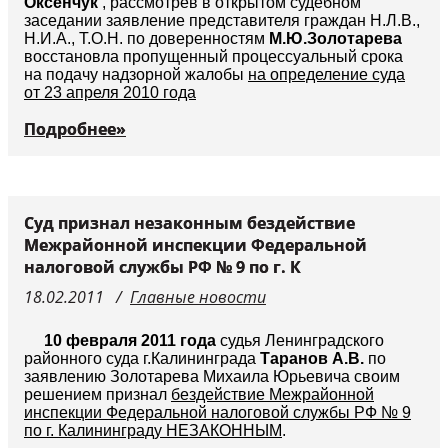
Оксенчук
, рассмотрев в открытом судебном
заседании заявление представителя граждан Н.Л.В.,
Н.И.А., Т.О.Н. по доверенностям
М.Ю.Золотарева
восстановла пропущенный процессуальный срока
на подачу надзорной жалобы
на определение суда
от 23 апреля 2010 года
Подробнее»
Суд признал незаконным бездействие
Межрайонной инспекции Федеральной
налоговой службы РФ № 9 по г. К
18.02.2011
Главные новости
10 февраля 2011 года
судья Ленинградского
районного суда г.Калининграда
Таранов А.В.
по
заявлению Золотарева Михаила Юрьевича своим
решением признал
бездействие Межрайонной
инспекции Федеральной налоговой службы РФ № 9
по г. Калининграду НЕЗАКОННЫМ
.