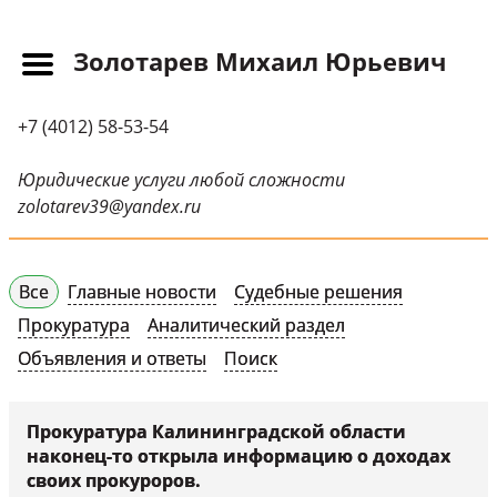
Золотарев Михаил Юрьевич
Главная
+7 (4012) 58-53-54
Прайс-лист
Новости
Юридические услуги любой сложности
zolotarev39@yandex.ru
Обращения
Судебная практика
Все
Главные новости
Судебные решения
Научные публикации
Прокуратура
Аналитический раздел
Контактная
Объявления и ответы
Поиск
информация
Судебные решения
Прокуратура Калининградской области
наконец-то открыла информацию о доходах
СМИ о нас
своих прокуроров.