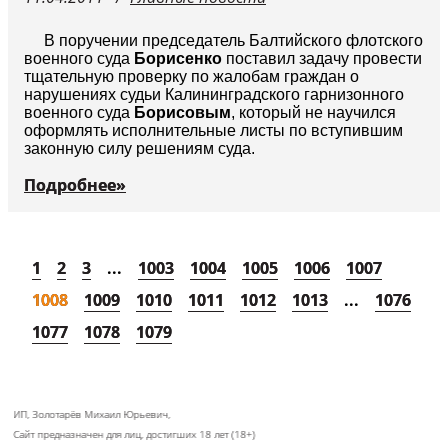
В поручении председатель Балтийского флотского
военного суда
Борисенко
поставил задачу провести
тщательную проверку по жалобам граждан о
нарушениях судьи Калининградского гарнизонного
военного суда
Борисовым
, который не научился
оформлять исполнительные листы по вступившим
законную силу решениям суда.
Подробнее»
1
2
3
...
1003
1004
1005
1006
1007
1008
1009
1010
1011
1012
1013
...
1076
1077
1078
1079
ИП, Золотарёв Михаил Юрьевич,
Сайт предназначен для лиц, достигших 18 лет (18+)