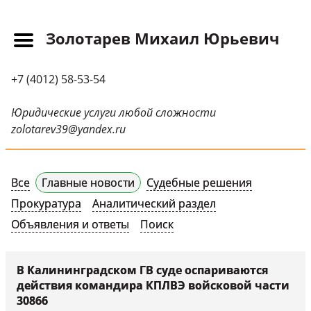
Золотарев Михаил Юрьевич
Главная
+7 (4012) 58-53-54
Прайс-лист
Новости
Юридические услуги любой сложности
zolotarev39@yandex.ru
Обращения
Судебная практика
Все
Главные новости
Судебные решения
Научные публикации
Прокуратура
Аналитический раздел
Контактная
Объявления и ответы
Поиск
информация
Судебные решения
В Калининградском ГВ суде оспариваются
действия командира КПЛВЭ войсковой части
СМИ о нас
30866