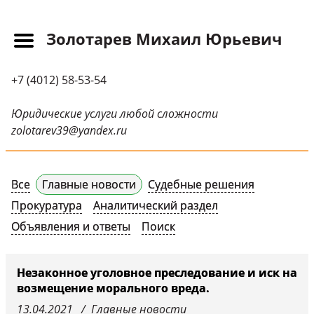
Золотарев Михаил Юрьевич
Главная
+7 (4012) 58-53-54
Прайс-лист
Новости
Юридические услуги любой сложности
zolotarev39@yandex.ru
Обращения
Судебная практика
Все
Главные новости
Судебные решения
Научные публикации
Прокуратура
Аналитический раздел
Контактная
Объявления и ответы
Поиск
информация
Судебные решения
Незаконное уголовное преследование и иск на
возмещение морального вреда.
СМИ о нас
13.04.2021
Главные новости