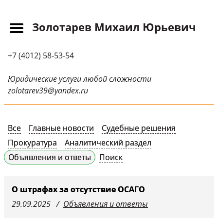
Золотарев Михаил Юрьевич
Главная
+7 (4012) 58-53-54
Прайс-лист
Новости
Юридические услуги любой сложности
zolotarev39@yandex.ru
Обращения
Судебная практика
Все
Главные новости
Судебные решения
Научные публикации
Прокуратура
Аналитический раздел
Контактная
Объявления и ответы
Поиск
информация
Судебные решения
О штрафах за отсутствие ОСАГО
29.09.2025
Объявления и ответы
СМИ о нас