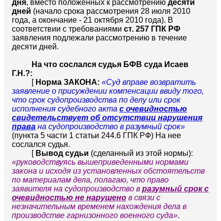
дня
, вместо положенных к рассмотрению
десяти
дней
(начало срока рассмотрения 28 июля 2010
года, а окончание - 21 октября 2010 года). В
соответствии с требованиями
ст. 257 ГПК РФ
заявления подлежали рассмотрению в течение
десяти дней.
На что сослался судья БФВ суда Исаев
Г.Н.?:
[
Норма ЗАКОНА:
«Суд вправе возвратить
заявление о присуждении компенсации ввиду того,
что срок судопроизводства по делу или срок
исполнения судебного акта
с очевидностью
свидетельствует об отсутствии нарушения
права
на судопроизводство в разумный срок»
(пункта 5 части 1 статьи 244.6 ГПК РФ) На нее
сослался судья.
[
Вывод судьи
(сделанный из этой нормы):
«руководствуясь вышеприведенными нормами
закона и исходя из установленных обстоятельств
по материалам дела, полагаю, что право
заявителя на судопроизводство в
разумный срок с
очевидностью не нарушено
в связи с
незначительным временем нахождения дела в
производстве гарнизонного военного суда»
.