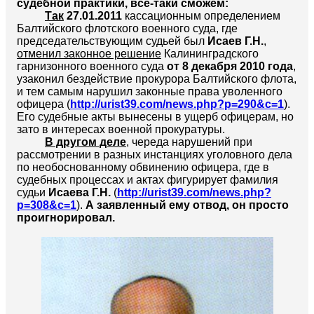
судебной практики, все-таки сможем:
Так
27.01.2011
кассационным определением
Балтийского флотского военного суда, где
председательствующим судьей был
Исаев Г.Н.
,
отменил законное решение
Калининградского
гарнизонного военного суда
от 8 декабря 2010 года
,
узаконил бездействие прокурора Балтийского флота,
и тем самым нарушил законные права уволенного
офицера (
http://urist39.com/news.php?p=290&c=1
).
Его судебные акты вынесены в ущерб офицерам, но
зато в интересах военной прокуратуры.
В другом деле
, череда нарушений при
рассмотрении в разных инстанциях уголовного дела
по необоснованному обвинению офицера, где в
судебных процессах и актах фигурирует фамилия
судьи
Исаева Г.Н.
(
http://urist39.com/news.php?
p=308&c=1
).
А заявленный ему отвод, он просто
проигнорировал.