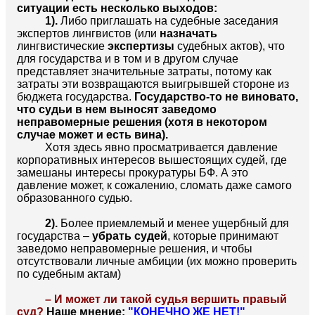
ситуации есть несколько выходов:
1).
Либо приглашать на судебные заседания
экспертов лингвистов (или
назначать
лингвистические
экспертизы
судебных актов), что
для государства и в том и в другом случае
представляет значительные затраты, потому как
затраты эти возвращаются выигрывшей стороне из
бюджета государства.
Государство-то не виновато,
что судьи в нем выносят заведомо
неправомерные решения (хотя в некотором
случае может и есть вина).
Хотя здесь явно просматривается давление
корпоративных интересов вышестоящих судей, где
замешаны интересы прокуратуры БФ. А это
давление может, к сожалению, сломать даже самого
образованного судью.
2).
Более приемлемый и менее ущербный для
государства –
убрать судей
, которые принимают
заведомо неправомерные решения, и чтобы
отсутствовали личные амбиции (их можно проверить
по судебным актам)
– И может ли такой судья вершить правый
суд?
Наше мнение:
"КОНЕЧНО ЖЕ НЕТ!"