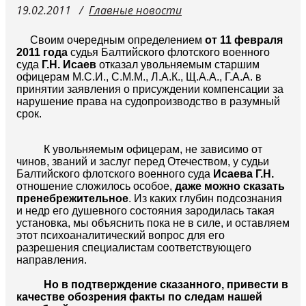
19.02.2011
Главные новости
Своим очередным определением
от 11 февраля
2011 года
судья Балтийского флотского военного
суда
Г.Н. Исаев
отказал увольняемым старшим
офицерам М.С.И., С.М.М., Л.А.К., Щ.А.А., Г.А.А. в
принятии заявления о присуждении компенсации за
нарушение права на судопроизводство в разумный
срок.
К увольняемым офицерам, не зависимо от
чинов, званий и заслуг перед Отечеством, у судьи
Балтийского флотского военного суда
Исаева Г.Н.
отношение сложилось особое,
даже можно сказать
пренебрежительное
. Из каких глубин подсознания
и недр его душевного состояния зародилась такая
установка, мы объяснить пока не в силе, и оставляем
этот психоаналитический вопрос для его
разрешения специалистам соответствующего
направления.
Но в подтверждение сказанного, привести в
качестве обозрения факты по следам нашей