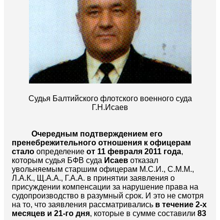
Судья Балтийского флотского военного суда
Г.Н.Исаев
Очередным подтверждением его
пренебрежительного отношения к офицерам
стало
определение
от 11 февраля 2011 года
,
которым судья БФВ суда
Исаев
отказал
увольняемым старшим офицерам М.С.И., С.М.М.,
Л.А.К., Щ.А.А., Г.А.А. в принятии заявления о
присуждении компенсации за нарушение права на
судопроизводство в разумный срок. И это не смотря
на то, что заявления рассматривались
в течение 2-х
месяцев и 21-го дня
, которые в сумме составили
83