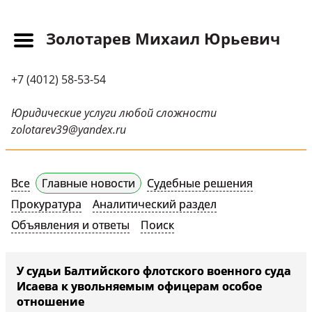
Золотарев Михаил Юрьевич
Главная
+7 (4012) 58-53-54
Прайс-лист
Новости
Юридические услуги любой сложности
zolotarev39@yandex.ru
Обращения
Судебная практика
Все
Главные новости
Судебные решения
Научные публикации
Прокуратура
Аналитический раздел
Контактная
Объявления и ответы
Поиск
информация
Судебные решения
У судьи Балтийского флотского военного суда
Исаева к увольняемым офицерам особое
СМИ о нас
отношение