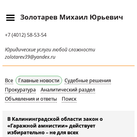
Золотарев Михаил Юрьевич
Главная
+7 (4012) 58-53-54
Прайс-лист
Новости
Юридические услуги любой сложности
zolotarev39@yandex.ru
Обращения
Судебная практика
Все
Главные новости
Судебные решения
Научные публикации
Прокуратура
Аналитический раздел
Контактная
Объявления и ответы
Поиск
информация
Судебные решения
В Калининградской области закон о
«Гаражной амнистии» действует
СМИ о нас
избирательно – не для всех