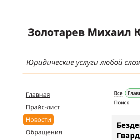
Главная
Золотарев Михаил 
Прайс-лист
Новости
Юридические услуги любой сл
Обращения
Судебная практика
Научные публикации
Все
Глав
Главная
Контактная
Поиск
Прайс-лист
информация
Новости
Судебные решения
Безде
Обращения
СМИ о нас
Гвар