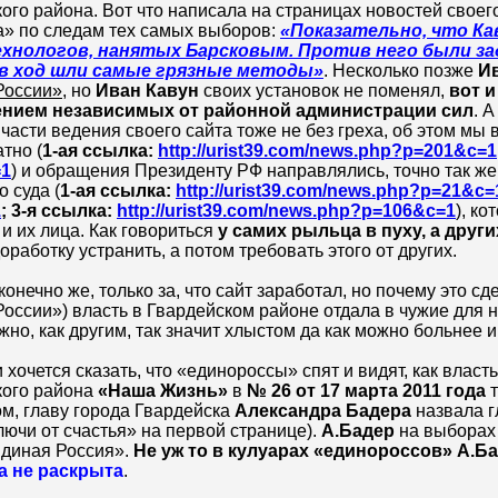
ого района. Вот что написала на страницах новостей своег
а» по следам тех самых выборов:
«Показательно, что К
хнологов, нанятых Барсковым. Против него были з
 в ход шли самые грязные методы»
. Несколько позже
И
России»
, но
Иван Кавун
своих установок не поменял,
вот 
нием независимых от районной администрации сил
. 
 части ведения своего сайта тоже не без греха, об этом мы
тно (
1-ая ссылка:
http://urist39.com/news.php?p=201&c=1
=1
) и обращения Президенту РФ направлялись, точно так же
о суда (
1-ая ссылка:
http://urist39.com/news.php?p=21&c=
1
; 3-я ссылка:
http://urist39.com/news.php?p=106&c=1
), к
к и их лица. Как говориться
у самих рыльца в пуху, а друг
оработку устранить, а потом требовать этого от других.
конечно же, только за, что сайт заработал, но почему это сд
оссии») власть в Гвардейском районе отдала в чужие для не
жно, как другим, так значит хлыстом да как можно больнее 
и хочется сказать, что «единороссы» спят и видят, как власть
кого района
«Наша Жизнь»
в
№ 26 от 17 марта 2011 года
т
м, главу города Гвардейска
Александра Бадера
назвала г
лючи от счастья» на первой странице).
А.Бадер
на выборах 
Единая Россия».
Не уж то в кулуарах «единороссов» А.Б
а не раскрыта
.