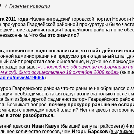
1
Главные новости
та 2011 года
«Калининградский городской портал Новости К
е прокурора Гвардейской районной прокуратуры было част
бездействие администрации Гвардейского района по не об
 незаконным.
Что бы это значило?
ь, конечно же, надо согласиться, что сайт действите
онной администрации не предусмотрен отдельный штат для
ный сайт прекратил свои обновления, и даже не с приходо
 гораздо раньше:
«…последнее обновление информации на 
м в суд, было осуществлено 19 октября 2009 года»
(выпис
grad.eu/news/419660/
).
урор Гвардейского района что-то раньше не обращался с з
ации, необходимость такая вдруг возникла только после см
а был избран другой «администратор» Гвардейского района 
я. Возникает вопрос:
почему прокурор раньше не оспар
омнился с приходом новой власти? Нет ли здесь посторонн
м в этом разобраться.
етний адвокат
Иван Кавун
(бывший депутат райсовета)
4 а
льшее количество голосов, чем
Игорь Барсков
(
выдвиже