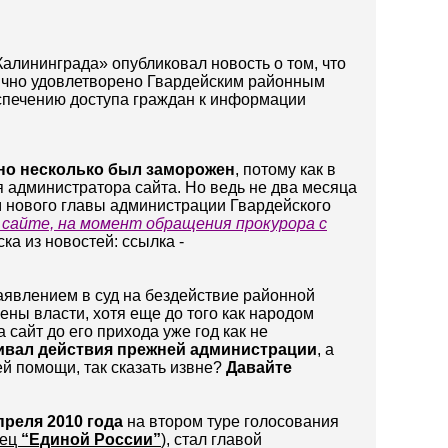
алининграда» опубликовал новость о том, что
ично удовлетворено Гвардейским районным
еспечению доступа граждан к информации
льно несколько был заморожен
, потому как в
 администратора сайта. Но ведь не два месяца
м нового главы администрации Гвардейского
сайте, на момент обращения прокурора с
ка из новостей: ссылка -
аявлением в суд на бездействие районной
ены власти, хотя еще до того как народом
сайт до его прихода уже год как не
ивал действия прежней администрации
, а
ей помощи, так сказать извне?
Давайте
преля 2010 года
на втором туре голосования
нец
“Единой России”
), стал главой