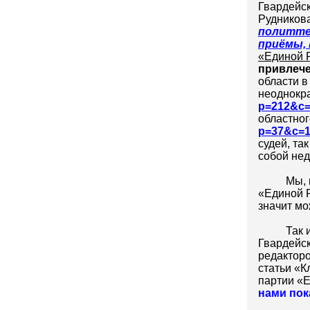
Гвардейск
Рудников
политте
приёмы,
«Единой 
привлече
области в
неоднокра
p=212&c
областног
p=37&c=
судей, та
собой нед
Мы, 
«Единой Р
значит мо
Так 
Гвардейс
редакторо
статьи «К
партии «
нами пок