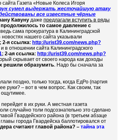
о сайта Газета «Новые Колеса Игоря
авун сумел выдержать жесточайшую атаку
адействованы все известные чёрные
вану Кавуну
даже
предлагали вступить в ряды
и продолжилось то самое давление с
А ведь сама прокуратура в Калининградской
 в новостях нашего сайта указывали
; 2-я ссылка:
http://urist39.com/news.php?
 и в отношении сайта Калининградского
1
; 2-ая ссылка:
http://urist39.com/news.php?
оторый скрывает от своего народа как доходы
их решили образумить
. Надо бы сначала за
елали поздно, только тогда, когда ЕдРо (партия
е руки? – вот в чем вопрос. Как своим, так
и ощутимее.
 перейдет в их руки. А местная газета
оли случайно толи подсознательно это сделано
лавой Гвардейского района (в третьем абзаце
главы города Гвардейска баллотировался от
адера считают главой района? –
тайна эта