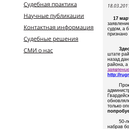
Судебная практика
18.03.201
Научные публикации
17 мар
заявлени
Контактная информация
судом, а 
признано
Судебные решения
СМИ о нас
Здес
штате рай
назад дан
района, а
заявление
http://ru
Прок
администр
Гвардейск
обновлялс
только оп
попробуе
50-л
набрав бо