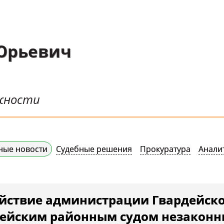
Юрьевич
ожности
ные новости
Судебные решения
Прокуратура
Анали
йствие администрации Гвардейско
дейским районным судом незакон