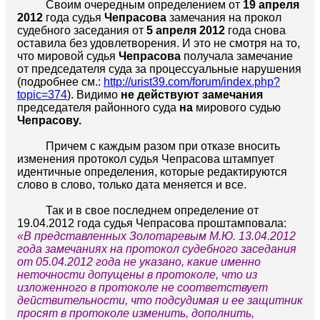
Своим очередным определением от
19 апреля
2012
года судья
Чепрасова
замечания на прокол
судебного заседания от
5 апреля 2012
года снова
оставила без удовлетворения. И это не смотря на то,
что мировой судья
Чепрасова
получала замечание
от председателя суда за процессуальные нарушения
(подробнее см.:
http://urist39.com/forum/index.php?
topic=374
). Видимо
не действуют замечания
председателя районного суда
на
мирового судью
Чепрасову.
Причем с каждым разом при отказе вносить
изменения протокол судья Чепрасова штампует
идентичные определения, которые редактируются
слово в слово, только дата меняется и все.
Так и в свое последнем определение от
19.04.2012 года судья Чепрасова проштамповала:
«В представленных Золотаревым М.Ю. 13.04.2012
года замечаниях на протокол судебного заседания
от 05.04.2012 года не указано, какие именно
неточности допущены в протоколе, что из
изложенного в протоколе не соответствует
действительности, что подсудимая и ее защитник
просят в протоколе изменить, дополнить,