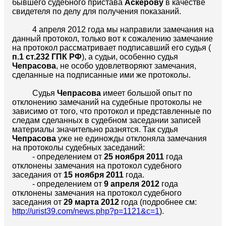
бывшего судебного пристава
Аскерову
в качестве
свидетеля по делу для получения показаний.
4 апреля 2012 года мы направили замечания на
данный протокол, только вот к сожалению замечание
на протокол рассматривает подписавший его судья (
п.1 ст.232 ГПК РФ
), а судьи, особенно судья
Чепрасова
, не особо удовлетворяют замечания,
сделанные на подписанные ими же протоколы.
Судья
Чепрасова
имеет большой опыт по
отклонению замечаний на судебные протоколы не
зависимо от того, что протокол и представленные по
следам сделанных в судебном заседании записей
материалы значительно разнятся. Так судья
Чепрасова
уже не единожды отклоняла замечания
на протоколы судебных заседаний:
- определением от
25 ноября 2011
года
отклонены замечания на протокол судебного
заседания от
15 ноября 2011
года.
- определением от
9 апреля 2012
года
отклонены замечания на протокол судебного
заседания от
29 марта 2012
года (подробнее см:
http://urist39.com/news.php?p=1121&c=1
).