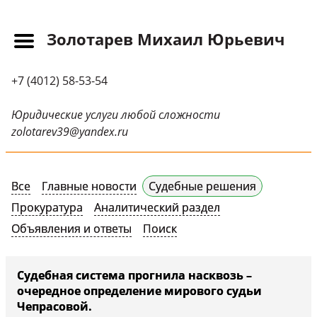
Золотарев Михаил Юрьевич
Главная
+7 (4012) 58-53-54
Прайс-лист
Новости
Юридические услуги любой сложности
zolotarev39@yandex.ru
Обращения
Судебная практика
Все
Главные новости
Судебные решения
Научные публикации
Прокуратура
Аналитический раздел
Контактная
Объявления и ответы
Поиск
информация
Судебные решения
Судебная система прогнила насквозь –
очередное определение мирового судьи
СМИ о нас
Чепрасовой.