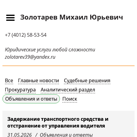
Золотарев Михаил Юрьевич
Главная
+7 (4012) 58-53-54
Прайс-лист
Новости
Юридические услуги любой сложности
zolotarev39@yandex.ru
Обращения
Судебная практика
Все
Главные новости
Судебные решения
Научные публикации
Прокуратура
Аналитический раздел
Контактная
Объявления и ответы
Поиск
информация
Судебные решения
Задержание транспортного средства и
отстранение от управления водителя
СМИ о нас
31.05.2026
Объявления и ответы